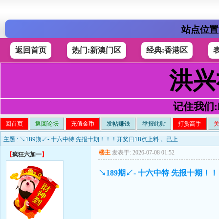
站点位置
返回首页
热门:新澳门区
经典:香港区
洪兴
记住我们:h4
回首页
返回论坛
充值金币
发帖赚钱
举报此贴
打赏高手
主题 :
↘189期↙- 十六中特 先报十期！！！开奖日18点上料.。已上
楼主
发表于: 2026-07-08 01:52
【
疯狂六加一
】
↘189期↙- 十六中特 先报十期！