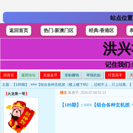
站点位置
返回首页
热门:新澳门区
经典:香港区
洪兴
记住我们:h4
回首页
返回论坛
充值金币
发帖赚钱
举报此贴
打赏高手
主题 :
【189期】: ≡≡≡【组合各种玄机抓《楼上楼下码》，过程不上，只上结果。
楼主
发表于: 2026-07-08 01:53
【
火龙果一哥
】
【189期】: ≡≡≡【组合各种玄