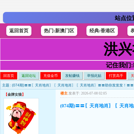
站点位
返回首页
热门:新澳门区
经典:香港区
洪兴
记住我们:h4
回首页
返回论坛
充值金币
发帖赚钱
举报此贴
打赏高手
主题 :
(074期)〓〓〖天肖地肖〗 〖天肖地肖〗 〖天肖地肖〗〓〓助你发发发！〓〓
楼主
发表于: 2026-07-08 02:05
【
金牌女狼
】
(074期)〓〓〖天肖地肖〗 〖天