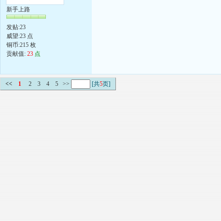
新手上路
发贴:23
威望:23 点
铜币:215 枚
贡献值:
23
点
<<
1
2
3
4
5
>>
[共
5
页]