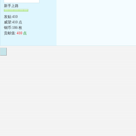
新手上路
发贴:410
威望:410 点
铜币:186 枚
贡献值:
410
点