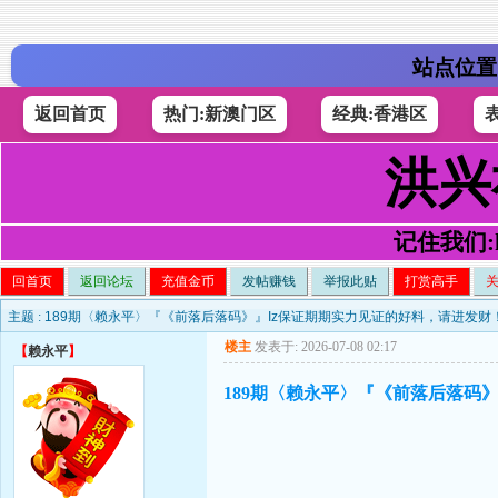
站点位置
返回首页
热门:新澳门区
经典:香港区
洪兴
记住我们:h4
回首页
返回论坛
充值金币
发帖赚钱
举报此贴
打赏高手
主题 :
189期〈赖永平〉『《前落后落码》』Iz保证期期实力见证的好料，请进发财
楼主
发表于: 2026-07-08 02:17
【
赖永平
】
189期〈赖永平〉『《前落后落码