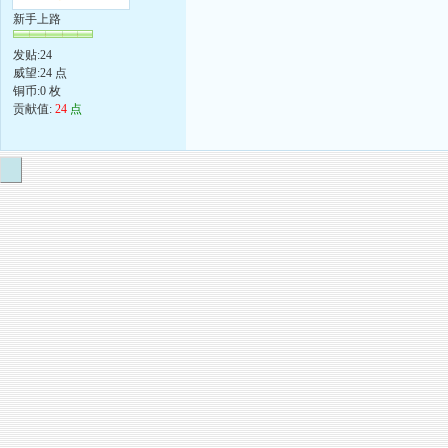
新手上路
发贴:24
威望:24 点
铜币:0 枚
贡献值:
24
点