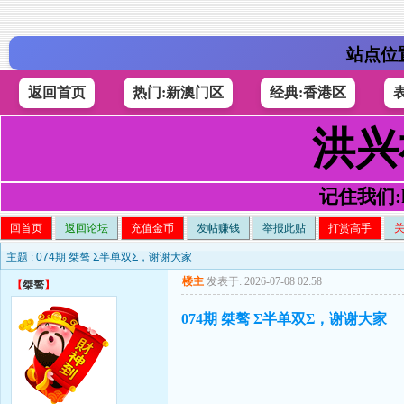
站点位
返回首页
热门:新澳门区
经典:香港区
洪兴
记住我们:h4
回首页
返回论坛
充值金币
发帖赚钱
举报此贴
打赏高手
主题 :
074期 桀骜 Σ半单双Σ，谢谢大家
楼主
发表于: 2026-07-08 02:58
【
桀骜
】
074期 桀骜 Σ半单双Σ，谢谢大家