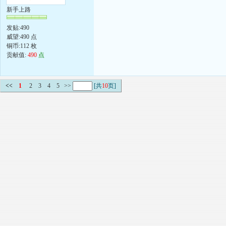
新手上路
发贴:490
威望:490 点
铜币:112 枚
贡献值:
490
点
<<
1
2
3
4
5
>>
[共
10
页]