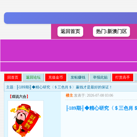
返回首页
热门:新澳门区
回首页
返回论坛
充值金币
发帖赚钱
举报此贴
打赏高手
主题 :
╟189期╢◆精心研究〈＄三色肖＄〉赢钱才是最好的保证！
楼主
发表于: 2026-07-08 03:06
【
戏说六合
】
╟189期╢◆精心研究〈＄三色