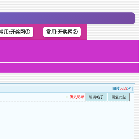
常用:开奖网①
常用:开奖网②
阅读
5839
次 |
u
历史记录
编辑帖子
回复此帖