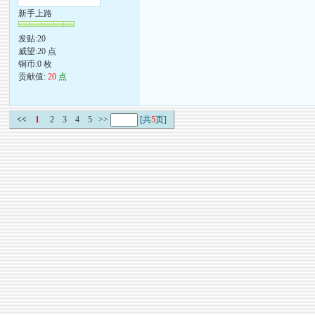
新手上路
发贴:20
威望:20 点
铜币:0 枚
贡献值:
20
点
<<
1
2
3
4
5
>>
[共
5
页]