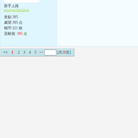
新手上路
发贴:395
威望:395 点
铜币:321 枚
贡献值:
395
点
<<
1
2
3
4
5
>>
[共
26
页]