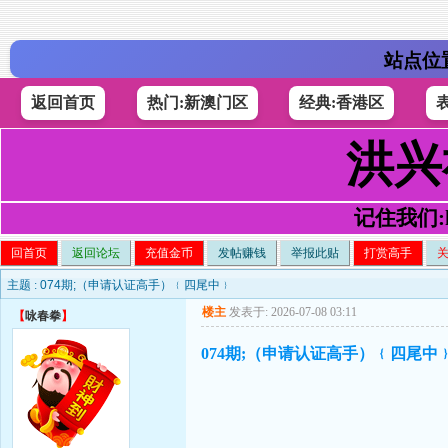
站点位
返回首页
热门:新澳门区
经典:香港区
洪兴
记住我们:h4
回首页
返回论坛
充值金币
发帖赚钱
举报此贴
打赏高手
主题 :
074期;（申请认证高手）﹛四尾中﹜
楼主
发表于: 2026-07-08 03:11
【
咏春拳
】
074期;（申请认证高手）﹛四尾中