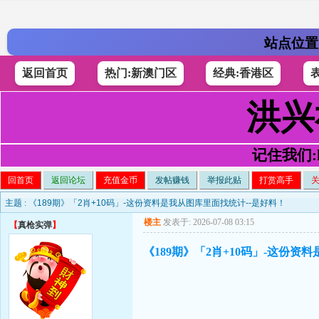
站点位置
返回首页
热门:新澳门区
经典:香港区
洪兴
记住我们:h4
回首页
返回论坛
充值金币
发帖赚钱
举报此贴
打赏高手
主题 :
《189期》「2肖+10码」-这份资料是我从图库里面找统计--是好料！
楼主
发表于: 2026-07-08 03:15
【
真枪实弹
】
《189期》「2肖+10码」-这份资