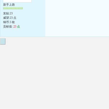
新手上路
发贴:23
威望:23 点
铜币:3 枚
贡献值:
23
点