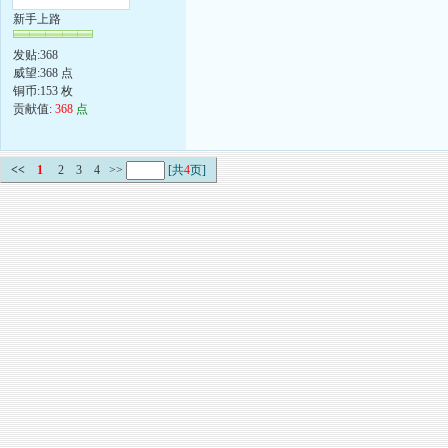
新手上路
发贴:368
威望:368 点
铜币:153 枚
贡献值:
368
点
<<
1
2
3
4
>>
[共
4
页]