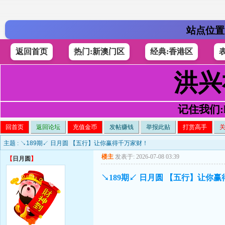
站点位置
返回首页
热门:新澳门区
经典:香港区
洪兴
记住我们:h4
回首页
返回论坛
充值金币
发帖赚钱
举报此贴
打赏高手
主题 :
↘189期↙ 日月圆 【五行】让你赢得千万家财！
楼主
发表于: 2026-07-08 03:39
【
日月圆
】
↘189期↙ 日月圆 【五行】让你