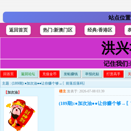
站点位置
返回首页
热门:新澳门区
经典:香港区
洪兴
记住我们:h4
回首页
返回论坛
充值金币
发帖赚钱
举报此贴
打赏高手
主题 :
(189期):●加次油●●让你赚个够→〖前落后落码〗
楼主
发表于: 2026-07-08 03:39
【
加次油
】
(189期):●加次油●●让你赚个够