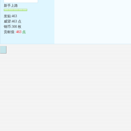
新手上路
发贴:463
威望:463 点
铜币:300 枚
贡献值:
463
点