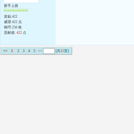
新手上路
发贴:422
威望:422 点
铜币:256 枚
贡献值:
422
点
<<
1
2
3
4
5
>>
[共
21
页]