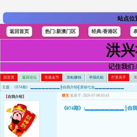
站点位
返回首页
热门:新澳门区
经典:香港区
洪兴
记住我们:h4
回首页
返回论坛
充值金币
发帖赚钱
举报此贴
打赏高手
主题 :
《074期》:▂▂▂▂▂▂▂▂╠自我介绍╣原创七合▂▂▂▂▂▂▂▂
楼主
发表于: 2026-07-08 03:43
【
自我介绍
】
《074期》:▂▂▂▂▂▂▂▂╠