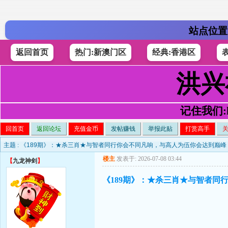
站点位置
返回首页
热门:新澳门区
经典:香港区
洪兴
记住我们:h4
回首页
返回论坛
充值金币
发帖赚钱
举报此贴
打赏高手
主题 :
《189期》：★杀三肖★与智者同行你会不同凡响，与高人为伍你会达到巅峰
楼主
发表于: 2026-07-08 03:44
【
九龙神剑
】
《189期》：★杀三肖★与智者