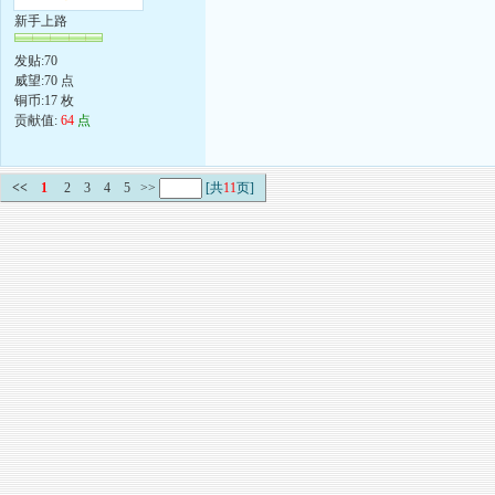
新手上路
发贴:70
威望:70 点
铜币:17 枚
贡献值:
64
点
<<
1
2
3
4
5
>>
[共
11
页]