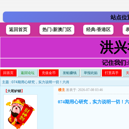
站点位
返回首页
热门:新澳门区
经典:香港区
洪兴
记住我们:h4
回首页
返回论坛
充值金币
发帖赚钱
举报此贴
打赏高手
主题 :
074期用心研究，实力说明一切！六肖
楼主
发表于: 2026-07-08 03:46
【
大尾鲈鳗
】
074期用心研究，实力说明一切！