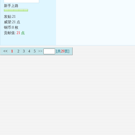
新手上路
发贴:21
威望:21 点
铜币:0 枚
贡献值:
21
点
<<
1
2
3
4
5
>>
[共
29
页]