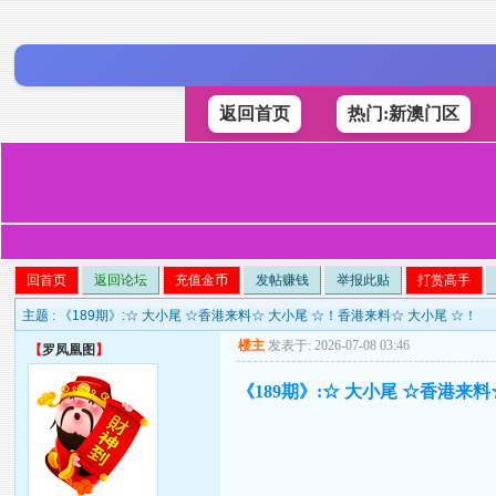
返回首页
热门:新澳门区
回首页
返回论坛
充值金币
发帖赚钱
举报此贴
打赏高手
主题 :
《189期》:☆ 大小尾 ☆香港来料☆ 大小尾 ☆！香港来料☆ 大小尾 ☆！
楼主
发表于: 2026-07-08 03:46
【
罗凤凰图
】
《189期》:☆ 大小尾 ☆香港来