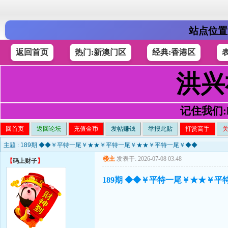
站点位置
返回首页
热门:新澳门区
经典:香港区
洪兴
记住我们:h4
回首页
返回论坛
充值金币
发帖赚钱
举报此贴
打赏高手
主题 :
189期 ◆◆￥平特一尾￥★★￥平特一尾￥★★￥平特一尾￥◆◆
楼主
发表于: 2026-07-08 03:48
【
码上财子
】
189期 ◆◆￥平特一尾￥★★￥