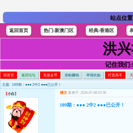
站点位置
返回首页
热门:新澳门区
经典:香港区
洪兴
记住我们:h4
回首页
返回论坛
充值金币
发帖赚钱
举报此贴
打赏高手
主题 :
189期：●●● 2中2 ●●●已公开！
楼主
发表于: 2026-07-08 03:58
【
小白
】
189期：●●● 2中2 ●●●已公开！