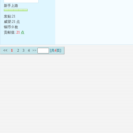
新手上路
发贴:21
威望:21 点
铜币:0 枚
贡献值:
21
点
<<
1
2
3
4
>>
[共
4
页]