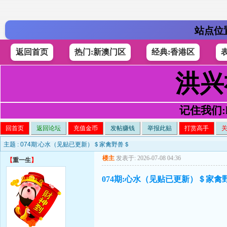
站点位
返回首页
热门:新澳门区
经典:香港区
洪兴
记住我们:h4
回首页
返回论坛
充值金币
发帖赚钱
举报此贴
打赏高手
主题 :
074期:心水（见贴已更新）＄家禽野兽＄
楼主
发表于: 2026-07-08 04:36
【
重一生
】
074期:心水（见贴已更新）＄家禽