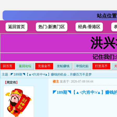
站点位置
返回首页
热门:新澳门区
经典:香港区
洪兴
记住我们:h4
回首页
返回论坛
充值金币
发帖赚钱
举报此贴
打赏高手
主题 :
◤189期◥【▲≮六肖中≯▲】赚钱的机会，月赚百万不是梦
楼主
发表于: 2026-07-08 04:44
【
周宏伟
】
◤189期◥【▲≮六肖中≯▲】赚