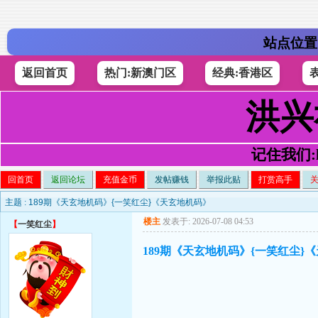
站点位置
返回首页
热门:新澳门区
经典:香港区
洪兴
记住我们:h4
回首页
返回论坛
充值金币
发帖赚钱
举报此贴
打赏高手
主题 :
189期《天玄地机码》{一笑红尘}《天玄地机码》
楼主
发表于: 2026-07-08 04:53
【
一笑红尘
】
189期《天玄地机码》{一笑红尘}