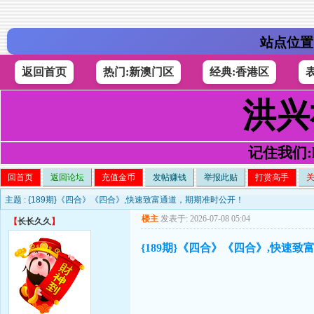
站点位置
返回首页
热门:新澳门区
经典:香港区
洪兴
记住我们:h4
回首页
返回论坛
充值金币
发帖赚钱
举报此贴
打赏高手
主题 :
{189期}《四合》《四合》,快速致富通道，期期准时公开！
楼主
发表于: 2026-07-08 05:04
【
长长久久
】
{189期}《四合》《四合》,快速