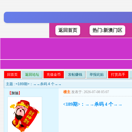
返回首页
热门:新澳门区
回首页
返回论坛
充值金币
发帖赚钱
举报此贴
打赏高手
主题 :
<189期>：→→杀码 4 个→→
楼主
发表于: 2026-07-08 05:07
【
加油
】
<189期>：→→杀码 4 个→→