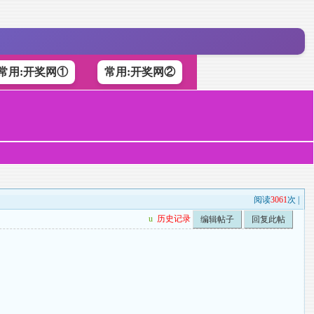
常用:开奖网①
常用:开奖网②
阅读
3061
次 |
u
历史记录
编辑帖子
回复此帖