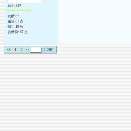
新手上路
发贴:67
威望:67 点
铜币:19 枚
贡献值:
67
点
<<
1
2
>>
[共
2
页]