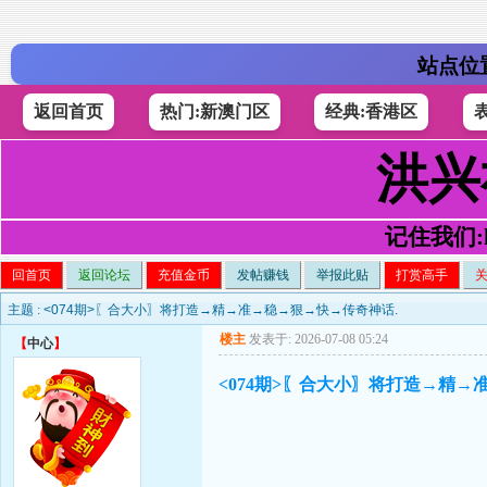
站点位
返回首页
热门:新澳门区
经典:香港区
洪兴
记住我们:h4
回首页
返回论坛
充值金币
发帖赚钱
举报此贴
打赏高手
主题 :
<074期>〖合大小〗将打造→精→准→稳→狠→快→传奇神话.
楼主
发表于: 2026-07-08 05:24
【
中心
】
<074期>〖合大小〗将打造→精→