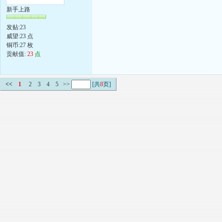
新手上路
发贴:23
威望:23 点
铜币:27 枚
贡献值:
23
点
<<
1
2
3
4
5
>>
[共
8
页]