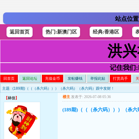
站点位置
返回首页
热门:新澳门区
经典:香港区
洪兴
记住我们:h4
回首页
返回论坛
充值金币
发帖赚钱
举报此贴
打赏高手
主题 :
(189期)（（（杀六码）））（杀六码）（杀六码）跟中发财！
楼主
发表于: 2026-07-08 05:36
【
林佳
】
(189期)（（（杀六码）））（杀