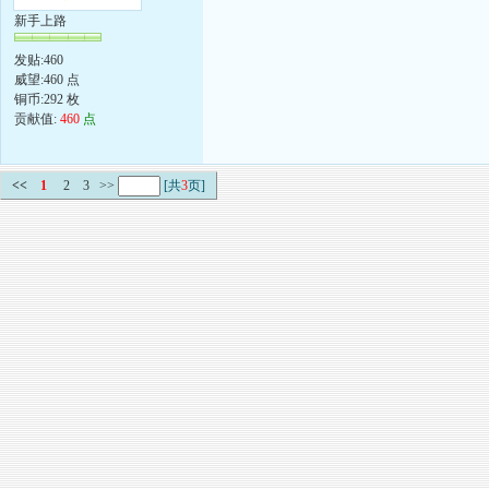
新手上路
发贴:460
威望:460 点
铜币:292 枚
贡献值:
460
点
<<
1
2
3
>>
[共
3
页]