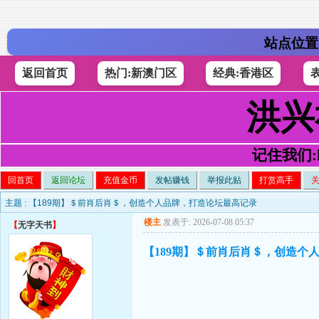
站点位置
返回首页
热门:新澳门区
经典:香港区
洪兴
记住我们:h4
回首页
返回论坛
充值金币
发帖赚钱
举报此贴
打赏高手
主题 :
【189期】＄前肖后肖＄，创造个人品牌，打造论坛最高记录
楼主
发表于: 2026-07-08 05:37
【
无字天书
】
【189期】＄前肖后肖＄，创造个