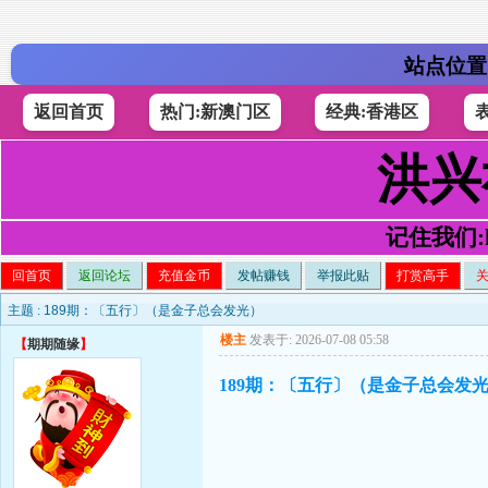
站点位置
返回首页
热门:新澳门区
经典:香港区
洪兴
记住我们:h4
回首页
返回论坛
充值金币
发帖赚钱
举报此贴
打赏高手
主题 :
189期：〔五行〕（是金子总会发光）
楼主
发表于: 2026-07-08 05:58
【
期期随缘
】
189期：〔五行〕（是金子总会发