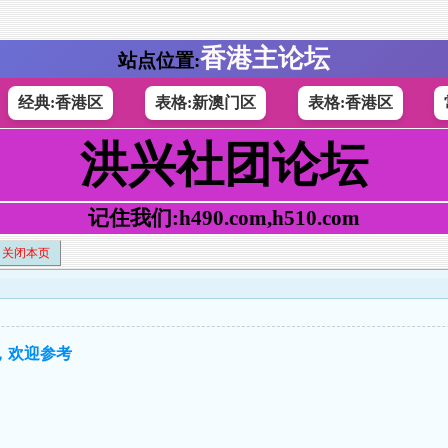
香港主论坛
站点位置:
经典:香港区
表格:新澳门区
表格:香港区
洪兴社团论坛
记住我们:h490.com,h510.com
关闭本页
￥，欢迎参考