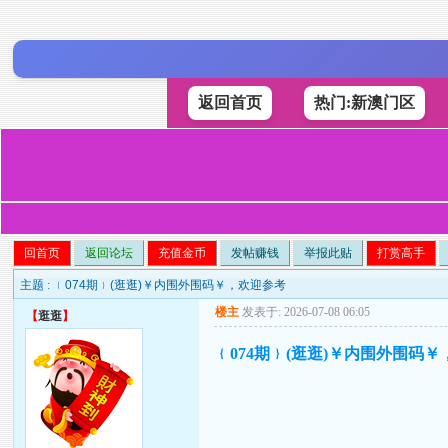
返回首页
热门:新澳门区
回首页
返回论坛
充值金币
发帖赚钱
举报此贴
打赏高手
主题 :
﹛074期﹜(逛逛)￥内围外围码￥，欢迎参考
楼主
发表于: 2026-07-08 06:05
【
逛逛
】
﹛074期﹜(逛逛)￥内围外围码