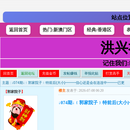
站点位
返回首页
热门:新澳门区
经典:香港区
洪兴
记住我们:h4
回首页
返回论坛
充值金币
发帖赚钱
举报此贴
打赏高手
主题 :
↓074期↓﹛郭家院子﹜特前后{大小}━━━信心还是会在连连中━━━已更
楼主
发表于: 2026-07-08 06:20
【
郭家院子
】
↓074期↓﹛郭家院子﹜特前后{大