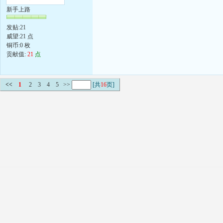
新手上路
发贴:21
威望:21 点
铜币:0 枚
贡献值:
21
点
<<
1
2
3
4
5
>>
[共
16
页]