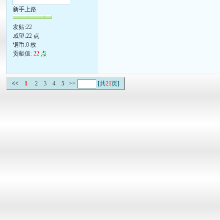
新手上路
发贴:22
威望:22 点
铜币:0 枚
贡献值:
22
点
<<
1
2
3
4
5
>>
[共
21
页]