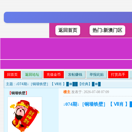
返回首页
热门:新澳门区
回首页
返回论坛
充值金币
发帖赚钱
举报此贴
打赏高手
主题 :
↓074期↓［铜墙铁壁］【 Ⅶ肖 】█〓██【经典】█〓█
楼主
发表于: 2026-07-08 07:09
【
铜墙铁壁
】
↓074期↓［铜墙铁壁］【 Ⅶ肖 