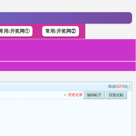
常用:开奖网①
常用:开奖网②
阅读
63270
次 |
u
历史记录
编辑帖子
回复此帖