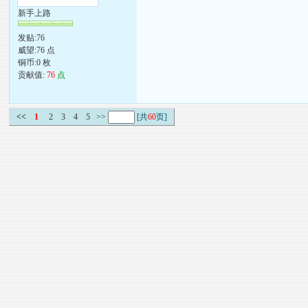
新手上路
发贴:76
威望:76 点
铜币:0 枚
贡献值:
76
点
<<
1
2
3
4
5
>>
[共
60
页]