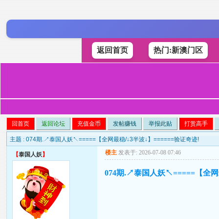
返回首页
热门:新澳门区
回首页
返回论坛
充值金币
发帖赚钱
举报此贴
打赏高手
主题 :
074期.↗泰国人妖↖=====【全网最稳/↓3半波↓】======验证奇迹!
楼主
发表于: 2026-07-08 07:46
【
泰国人妖
】
074期.↗泰国人妖↖=====【全网