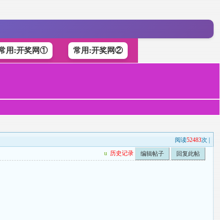
常用:开奖网①
常用:开奖网②
阅读
52483
次 |
u
历史记录
编辑帖子
回复此帖