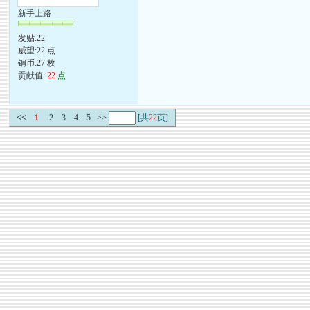
新手上路
发贴:22
威望:22 点
铜币:27 枚
贡献值:
22
点
<<
1
2
3
4
5
>>
[共
22
页]