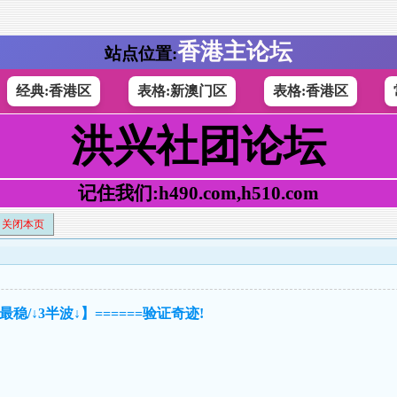
香港主论坛
站点位置:
经典:香港区
表格:新澳门区
表格:香港区
洪兴社团论坛
记住我们:h490.com,h510.com
关闭本页
最稳/↓3半波↓】======验证奇迹!