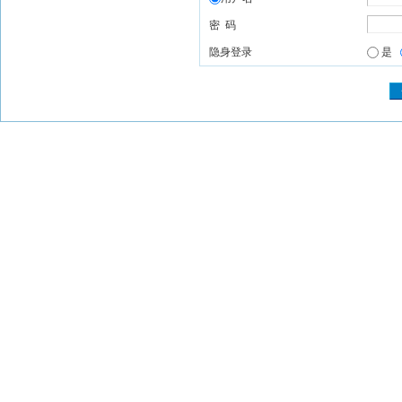
密 码
隐身登录
是