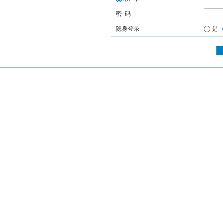
密 码
隐身登录
是