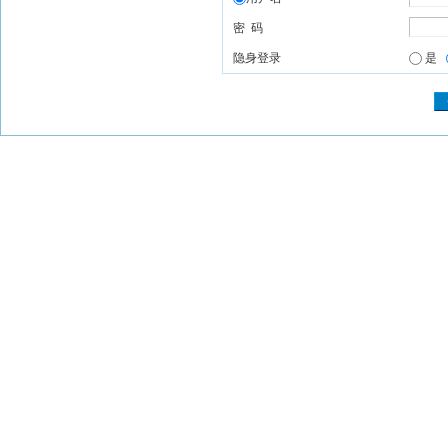
密 码
隐身登录
是