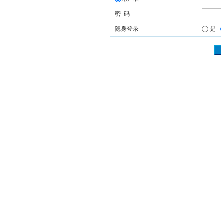
密 码
隐身登录
是