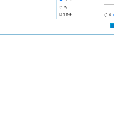
密 码
隐身登录
是