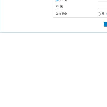
密 码
隐身登录
是