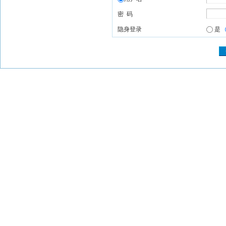
密 码
隐身登录
是