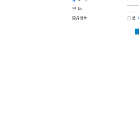
密 码
隐身登录
是