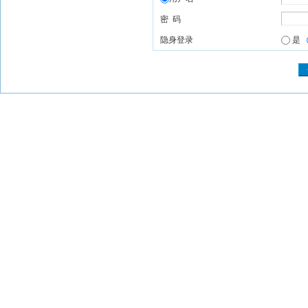
密 码
隐身登录
是