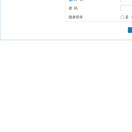
密 码
隐身登录
是