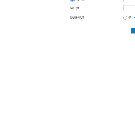
密 码
隐身登录
是