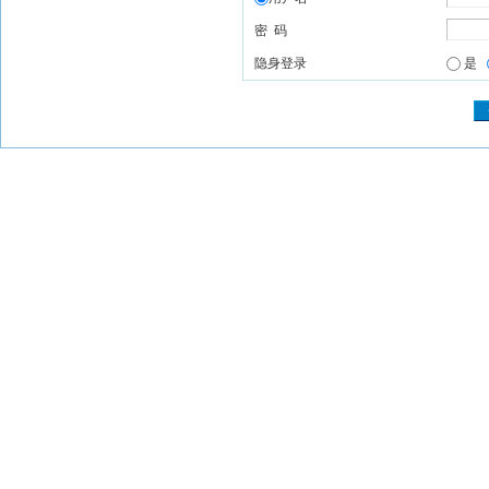
密 码
隐身登录
是