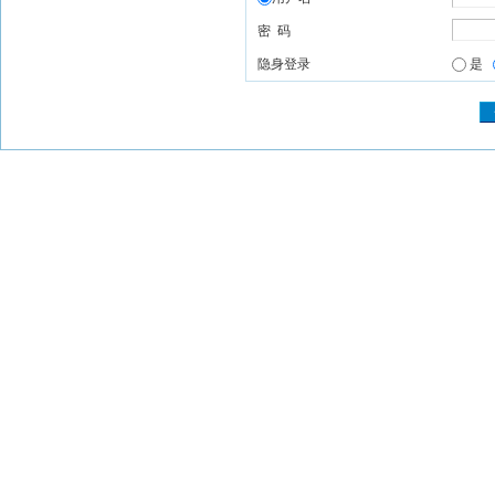
密 码
隐身登录
是