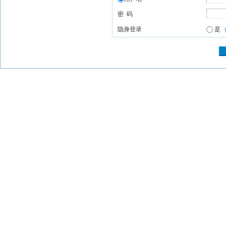
密 码
隐身登录
是