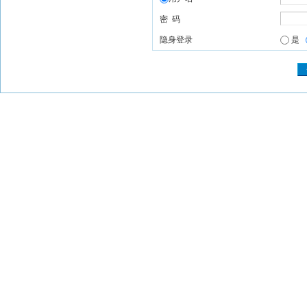
密 码
隐身登录
是