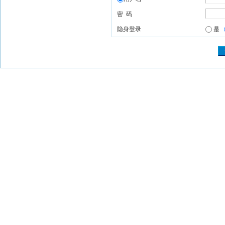
密 码
隐身登录
是