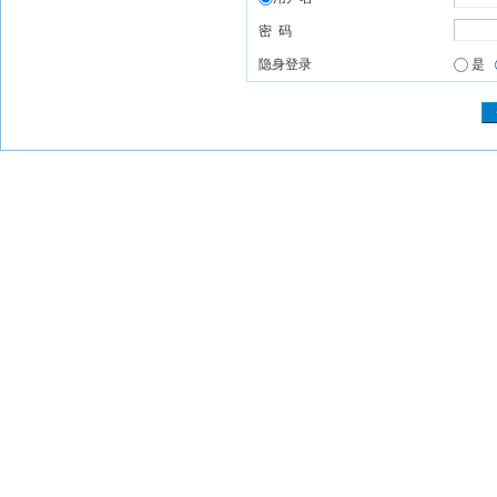
密 码
隐身登录
是