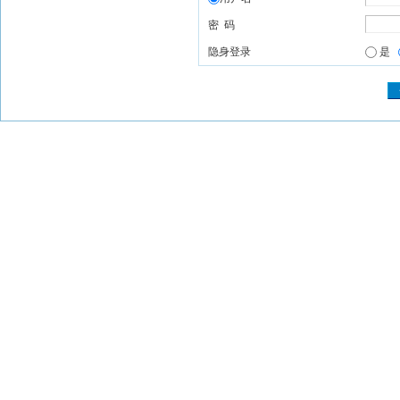
密 码
隐身登录
是