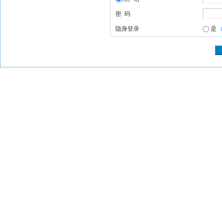
密 码
隐身登录
是